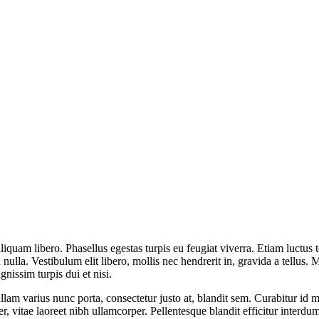
liquam libero. Phasellus egestas turpis eu feugiat viverra. Etiam luctus
n nulla. Vestibulum elit libero, mollis nec hendrerit in, gravida a tellu
gnissim turpis dui et nisi.
 Nullam varius nunc porta, consectetur justo at, blandit sem. Curabitur i
, vitae laoreet nibh ullamcorper. Pellentesque blandit efficitur interdum