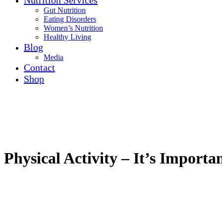
Nutrition Services
Gut Nutrition
Eating Disorders
Women’s Nutrition
Healthy Living
Blog
Media
Contact
Shop
Physical Activity – It’s Importa